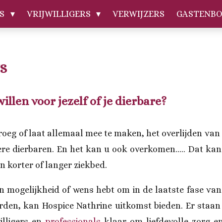
RS
VRIJWILLIGERS
VERWIJZERS
GASTENBO
S
willen voor jezelf of je dierbare?
roeg of laat allemaal mee te maken, het overlijden van
re dierbaren. En het kan u ook overkomen….. Dat kan p
 korter of langer ziekbed.
 mogelijkheid of wens hebt om in de laatste fase van
rden, kan Hospice Nathrine uitkomst bieden. Er staan
illigers en
professionals
klaar om liefdevolle zorg en