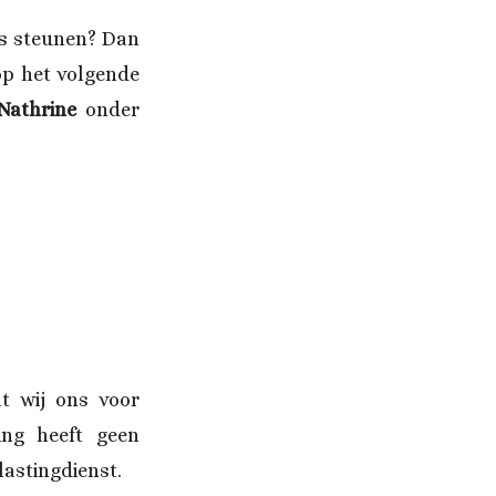
ns steunen? Dan
op het volgende
 Nathrine
onder
at wij ons voor
ing heeft geen
lastingdienst.