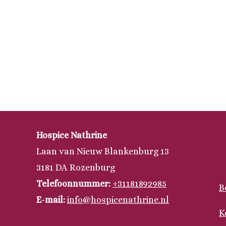
Hospice Nathrine
Laan van Nieuw Blankenburg 13
3181 DA Rozenburg
Telefoonnummer:
+31181892985
B
E-mail:
info@hospicenathrine.nl
K