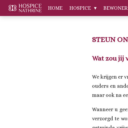
Ga
HOME
HOSPICE
BEWONE
direct
naar
de
STEUN ON
hoofdinhoud
Wat zou jij 
We krijgen er v
ouders en ande
maar ook na een
Wanneer u geen
verzorgd te wo
getrainde vrijw