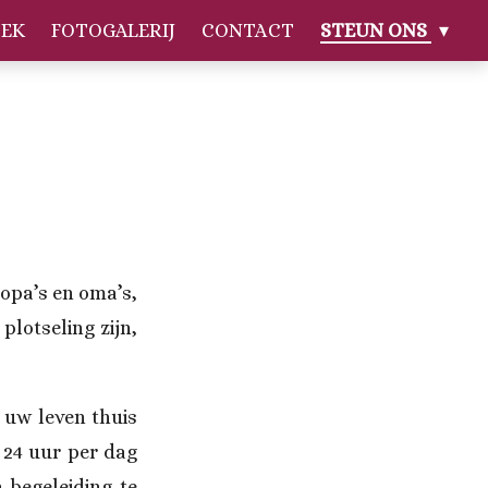
EK
FOTOGALERIJ
CONTACT
STEUN ONS
 opa’s en oma’s,
lotseling zijn,
 uw leven thuis
 24 uur per dag
 begeleiding te